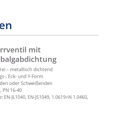
en
rrventil mit
nbalgabdichtung
ei – metallisch dichtend
s-, Eck- und Y-Form
nden oder Schweißenden
, PN 16-40
: EN-JL1040, EN-JS1049, 1.0619+N 1.0460,