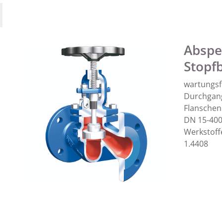
Abspe
Stopf
wartungsfr
Durchgang
Flansche
DN 15-400
Werkstoffe
1.4408