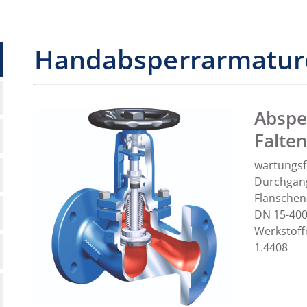
Handabsperrarmatur
Abspe
Falte
wartungsfr
Durchgang
Flansche
DN 15-400
Werkstoffe
1.4408