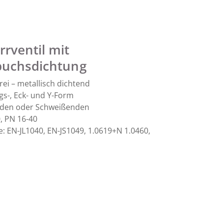
rrventil mit
buchsdichtung
ei – metallisch dichtend
s-, Eck- und Y-Form
nden oder Schweißenden
, PN 16-40
: EN-JL1040, EN-JS1049, 1.0619+N 1.0460,