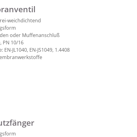
anventil
rei-weichdichtend
gsform
den oder Muffenanschluß
, PN 10/16
: EN-JL1040, EN-JS1049, 1.4408
Membranwerkstoffe
tzfänger
gsform